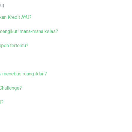
u)
kan Kredit AYU?
 mengikuti mana-mana kelas?
mpoh tertentu?
k menebus ruang iklan?
 Challenge?
U?