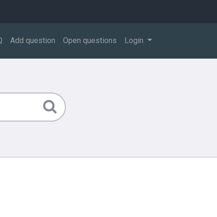
Q
Add question
Open questions
Login