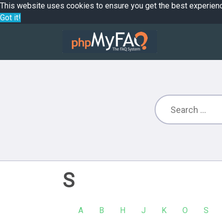
This website uses cookies to ensure you get the best experien
Got it!
S
A
B
H
J
K
O
S