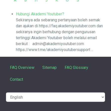
A
B
H
J
K
O
S
Hubungi Akademi Youtuber?
Sekiranya ada sebarang pertanyaan boleh semak
dan ajukan di https://faq.akademiyoutuber.com dan
sekiranya ingin berhubung dengan pengurusan
tertinggi Akademi Youtuber boleh melalui email
berikut : admin@akademiyoutuber.com
https://www.t.me/akademiyoutubersupport ...
FAQ Overview
Sitemap
FAQ Glossary
Contact