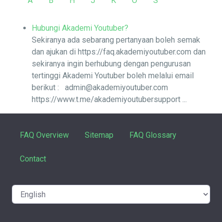
A
B
H
J
K
O
S
Hubungi Akademi Youtuber?
Sekiranya ada sebarang pertanyaan boleh semak
dan ajukan di https://faq.akademiyoutuber.com dan
sekiranya ingin berhubung dengan pengurusan
tertinggi Akademi Youtuber boleh melalui email
berikut : admin@akademiyoutuber.com
https://www.t.me/akademiyoutubersupport ...
FAQ Overview
Sitemap
FAQ Glossary
Contact