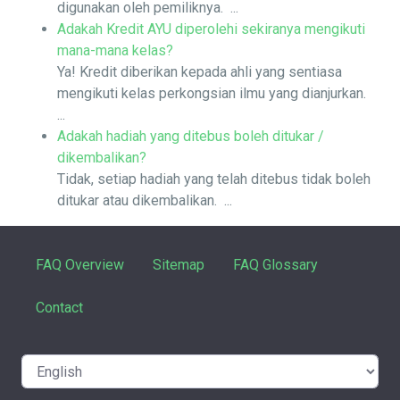
digunakan oleh pemiliknya. ...
Adakah Kredit AYU diperolehi sekiranya mengikuti
mana-mana kelas?
Ya! Kredit diberikan kepada ahli yang sentiasa
mengikuti kelas perkongsian ilmu yang dianjurkan.
...
Adakah hadiah yang ditebus boleh ditukar /
dikembalikan?
Tidak, setiap hadiah yang telah ditebus tidak boleh
ditukar atau dikembalikan. ...
FAQ Overview
Sitemap
FAQ Glossary
Contact