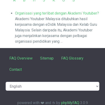
A
B
H
J
K
O
S
Organisasi yang terlibat dengan Akademi Youtuber?
Akademi Youtuber Malaysia ditubuhkan hasil
kerjasama dengan eDidik Malaysia dan Kelab Guru
Malaysia. Selain daripada itu, Akademi Youtuber
juga menjalinkan kerjasama dengan pelbagai
organisasi pendidikan yang ...
FAQ Overview
Sitemap
FAQ Glossary
Contact
powered with ❤️ and ☕️ by
phpMyFAQ
3.0.9