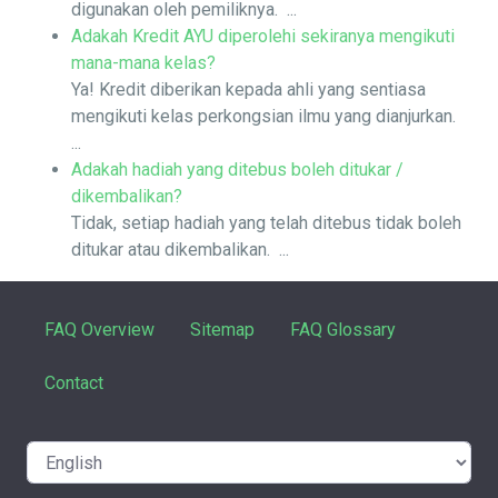
digunakan oleh pemiliknya. ...
Adakah Kredit AYU diperolehi sekiranya mengikuti
mana-mana kelas?
Ya! Kredit diberikan kepada ahli yang sentiasa
mengikuti kelas perkongsian ilmu yang dianjurkan.
...
Adakah hadiah yang ditebus boleh ditukar /
dikembalikan?
Tidak, setiap hadiah yang telah ditebus tidak boleh
ditukar atau dikembalikan. ...
FAQ Overview
Sitemap
FAQ Glossary
Contact