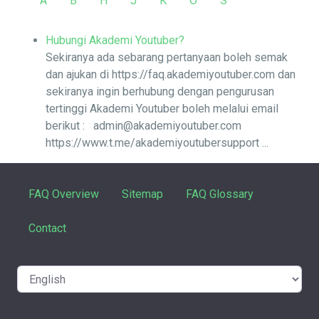
A
B
H
J
K
O
S
Hubungi Akademi Youtuber?
Sekiranya ada sebarang pertanyaan boleh semak
dan ajukan di https://faq.akademiyoutuber.com dan
sekiranya ingin berhubung dengan pengurusan
tertinggi Akademi Youtuber boleh melalui email
berikut : admin@akademiyoutuber.com
https://www.t.me/akademiyoutubersupport ...
FAQ Overview
Sitemap
FAQ Glossary
Contact