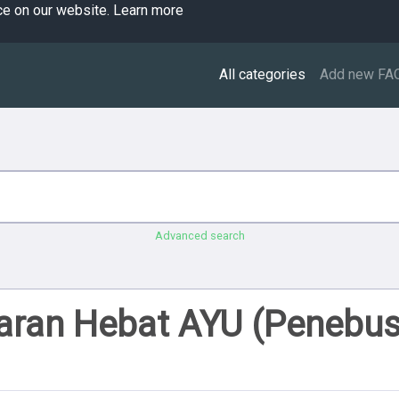
ce on our website.
Learn more
All categories
Add new FA
Advanced search
jaran Hebat AYU (Penebu