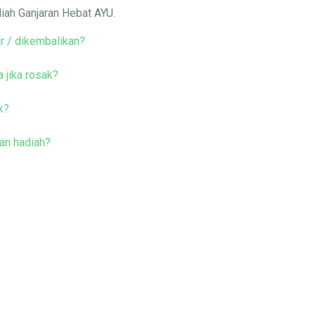
iah Ganjaran Hebat AYU.
r / dikembalikan?
 jika rosak?
k?
an hadiah?