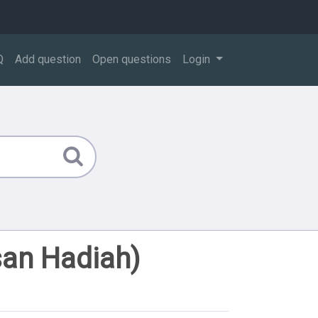
Q
Add question
Open questions
Login
san Hadiah)