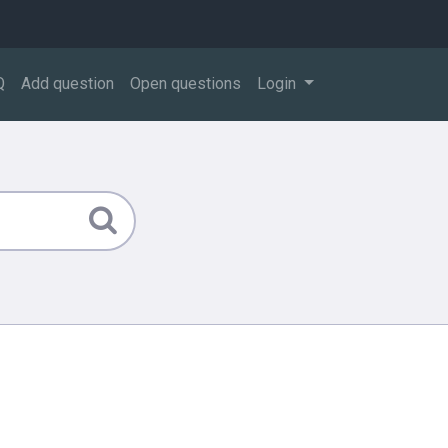
Q
Add question
Open questions
Login