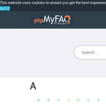
This website uses cookies to ensure you get the best experien
Got it!
A
A
B
H
J
K
O
S