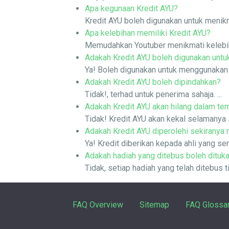
Apa kegunaan Kredit AYU?
Kredit AYU boleh digunakan untuk menikm
Apa kelebihan memiliki Kredit AYU?
Memudahkan Youtuber menikmati kelebiha
Adakah Kredit AYU boleh digunakan untu
Ya! Boleh digunakan untuk menggunakan 
Adakah Kredit AYU boleh dipindahkan?
Tidak!, terhad untuk penerima sahaja. ...
Adakah Kredit AYU akan hilang dalam te
Tidak! Kredit AYU akan kekal selamanya 
Adakah Kredit AYU diperolehi sekiranya
Ya! Kredit diberikan kepada ahli yang sen
Adakah hadiah yang ditebus boleh dituka
Tidak, setiap hadiah yang telah ditebus t
FAQ Overview
Sitemap
FAQ Glossa