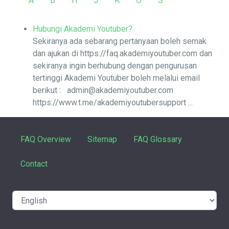
A
B
H
J
K
O
S
Hubungi Akademi Youtuber?
Sekiranya ada sebarang pertanyaan boleh semak
dan ajukan di https://faq.akademiyoutuber.com dan
sekiranya ingin berhubung dengan pengurusan
tertinggi Akademi Youtuber boleh melalui email
berikut : admin@akademiyoutuber.com
https://www.t.me/akademiyoutubersupport ...
FAQ Overview
Sitemap
FAQ Glossary
Contact