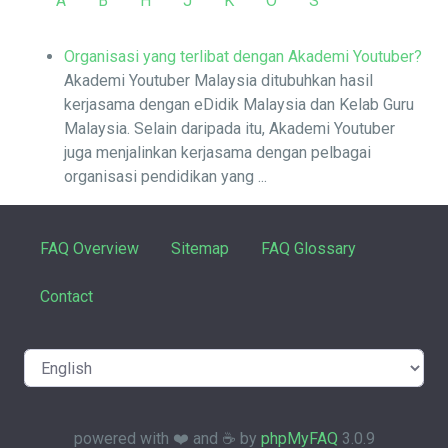
A
B
H
J
K
O
S
Organisasi yang terlibat dengan Akademi Youtuber?
Akademi Youtuber Malaysia ditubuhkan hasil
kerjasama dengan eDidik Malaysia dan Kelab Guru
Malaysia. Selain daripada itu, Akademi Youtuber
juga menjalinkan kerjasama dengan pelbagai
organisasi pendidikan yang ...
FAQ Overview
Sitemap
FAQ Glossary
Contact
powered with ❤️ and ☕️ by
phpMyFAQ
3.0.9