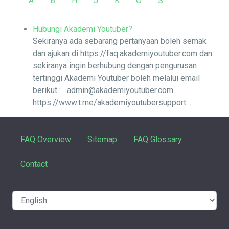
A
B
H
J
K
O
S
Hubungi Akademi Youtuber?
Sekiranya ada sebarang pertanyaan boleh semak
dan ajukan di https://faq.akademiyoutuber.com dan
sekiranya ingin berhubung dengan pengurusan
tertinggi Akademi Youtuber boleh melalui email
berikut : admin@akademiyoutuber.com
https://www.t.me/akademiyoutubersupport ...
FAQ Overview
Sitemap
FAQ Glossary
Contact