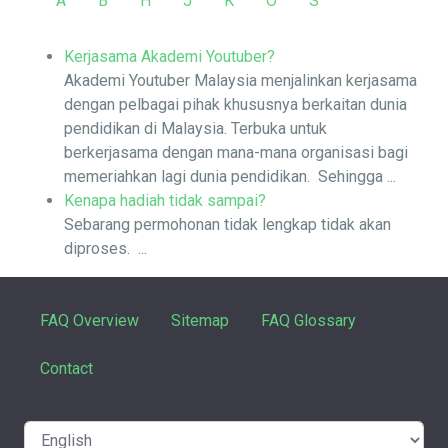
A
B
H
J
K
O
S
Kerjasama Akademi Youtuber?
Akademi Youtuber Malaysia menjalinkan kerjasama
dengan pelbagai pihak khususnya berkaitan dunia
pendidikan di Malaysia. Terbuka untuk
berkerjasama dengan mana-mana organisasi bagi
memeriahkan lagi dunia pendidikan. Sehingga ...
Kenapa hadiah tidak sampai?
Sebarang permohonan tidak lengkap tidak akan
diproses. ...
FAQ Overview
Sitemap
FAQ Glossary
Contact