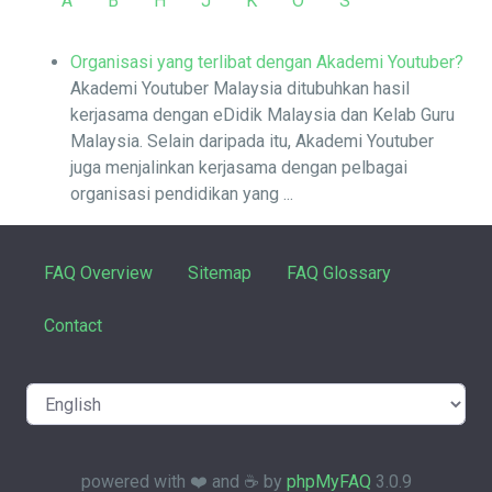
A
B
H
J
K
O
S
Organisasi yang terlibat dengan Akademi Youtuber?
Akademi Youtuber Malaysia ditubuhkan hasil
kerjasama dengan eDidik Malaysia dan Kelab Guru
Malaysia. Selain daripada itu, Akademi Youtuber
juga menjalinkan kerjasama dengan pelbagai
organisasi pendidikan yang ...
FAQ Overview
Sitemap
FAQ Glossary
Contact
powered with ❤️ and ☕️ by
phpMyFAQ
3.0.9