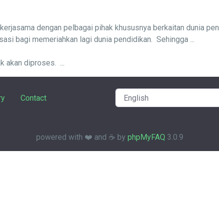
kerjasama dengan pelbagai pihak khususnya berkaitan dunia pend
si bagi memeriahkan lagi dunia pendidikan. Sehingga ...
 akan diproses. ...
ry
Contact
powered with ❤️ and ☕️ by
phpMyFAQ
3.0.9