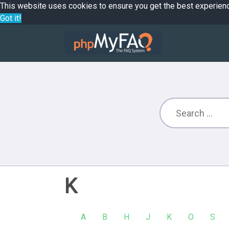
This website uses cookies to ensure you get the best experien
Got it!
K
A
B
H
J
K
O
S