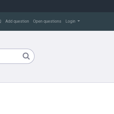
Q
Add question
Open questions
Login