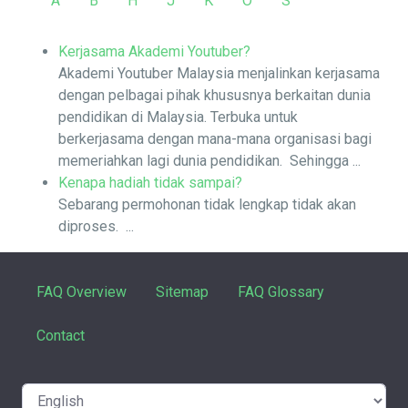
A
B
H
J
K
O
S
Kerjasama Akademi Youtuber?
Akademi Youtuber Malaysia menjalinkan kerjasama
dengan pelbagai pihak khususnya berkaitan dunia
pendidikan di Malaysia. Terbuka untuk
berkerjasama dengan mana-mana organisasi bagi
memeriahkan lagi dunia pendidikan. Sehingga ...
Kenapa hadiah tidak sampai?
Sebarang permohonan tidak lengkap tidak akan
diproses. ...
FAQ Overview
Sitemap
FAQ Glossary
Contact