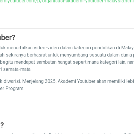
emiyoutuber.com/p/organisasi-akademi-youtuber-malaysia.html
uber?
uk menerbitkan video-video dalam kategori pendidikan di Malay
iah sekiranya berhasrat untuk menyumbang sesuatu dalam dunia
 begitu mendapat sambutan hangat sepertimana kategori lain, nam
ri semata-mata.
ak diwarisi. Menjelang 2025, Akademi Youtuber akan memiliki leb
ner Program.
?