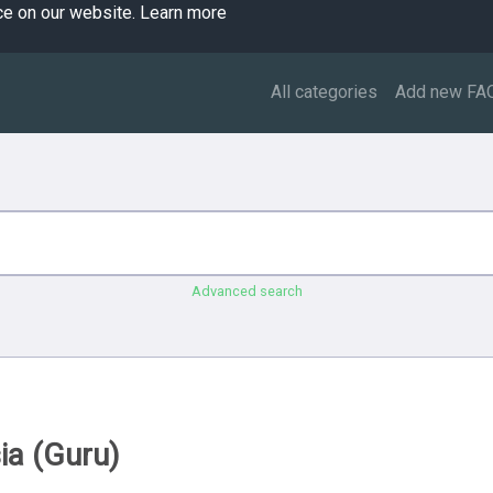
ce on our website.
Learn more
All categories
Add new FA
Advanced search
ia (Guru)