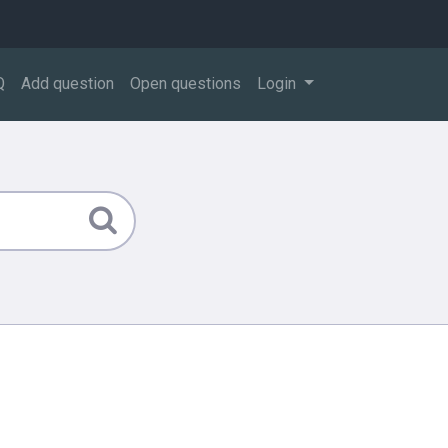
Q
Add question
Open questions
Login