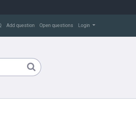
Q
Add question
Open questions
Login