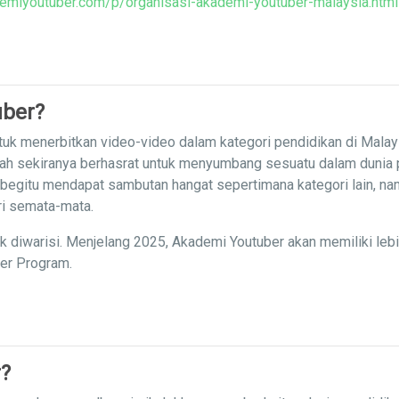
emiyoutuber.com/p/organisasi-akademi-youtuber-malaysia.html
uber?
uk menerbitkan video-video dalam kategori pendidikan di Malay
iah sekiranya berhasrat untuk menyumbang sesuatu dalam dunia
 begitu mendapat sambutan hangat sepertimana kategori lain, nam
ri semata-mata.
ak diwarisi. Menjelang 2025, Akademi Youtuber akan memiliki leb
ner Program.
?