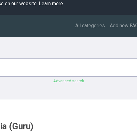
ce on our website.
Learn more
All categories
Add new FA
Advanced search
ia (Guru)