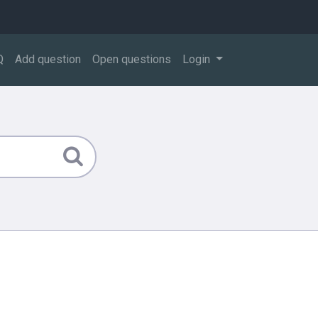
Q
Add question
Open questions
Login