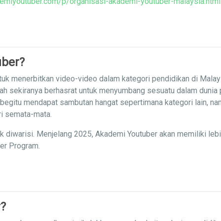
emiyoutuber.com/p/organisasi-akademi-youtuber-malaysia.html
uber?
uk menerbitkan video-video dalam kategori pendidikan di Malay
iah sekiranya berhasrat untuk menyumbang sesuatu dalam dunia
 begitu mendapat sambutan hangat sepertimana kategori lain, nam
ri semata-mata.
ak diwarisi. Menjelang 2025, Akademi Youtuber akan memiliki leb
ner Program.
?