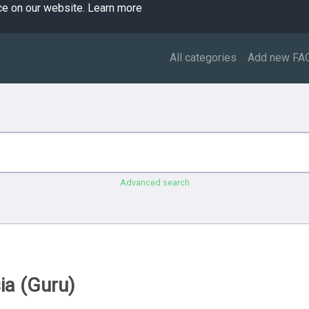
ce on our website.
Learn more
All categories
Add new FA
Advanced search
ia (Guru)