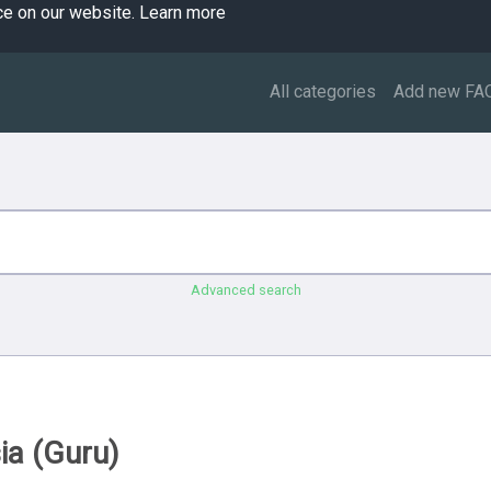
ce on our website.
Learn more
All categories
Add new FA
Advanced search
ia (Guru)