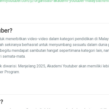
emiyoutuber.com/p/organisasi-akademi-youtuber-malaysia.html
uber?
uk menerbitkan video-video dalam kategori pendidikan di Malay
iah sekiranya berhasrat untuk menyumbang sesuatu dalam dunia
 begitu mendapat sambutan hangat sepertimana kategori lain, nam
ri semata-mata.
ak diwarisi. Menjelang 2025, Akademi Youtuber akan memiliki leb
ner Program.
?