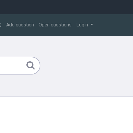
Q
Add question
Open questions
Login