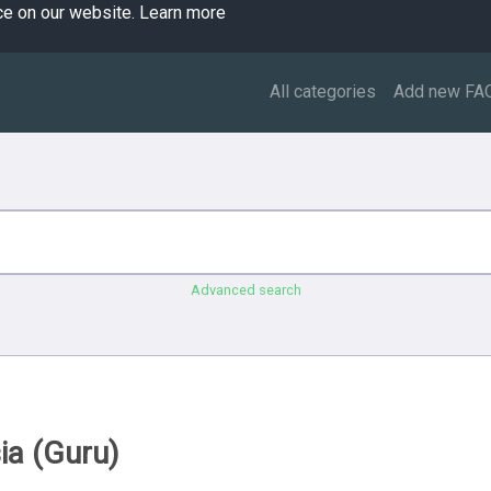
ce on our website.
Learn more
All categories
Add new FA
Advanced search
ia (Guru)