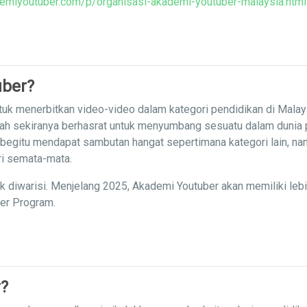
emiyoutuber.com/p/organisasi-akademi-youtuber-malaysia.html
uber?
uk menerbitkan video-video dalam kategori pendidikan di Malay
iah sekiranya berhasrat untuk menyumbang sesuatu dalam dunia
 begitu mendapat sambutan hangat sepertimana kategori lain, nam
ri semata-mata.
ak diwarisi. Menjelang 2025, Akademi Youtuber akan memiliki leb
ner Program.
?