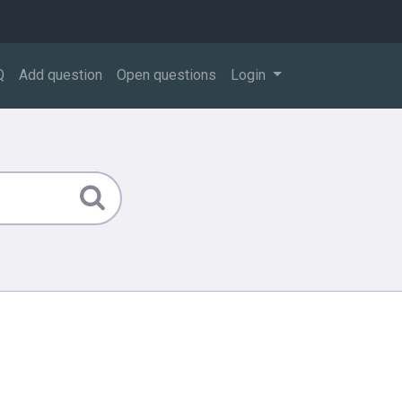
Q
Add question
Open questions
Login