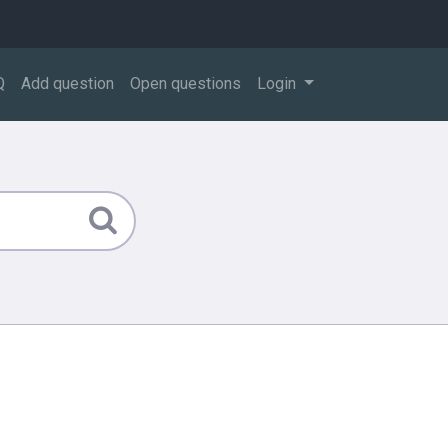
Q
Add question
Open questions
Login