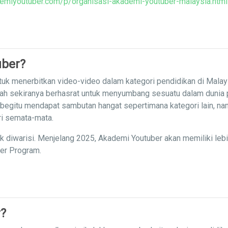
emiyoutuber.com/p/organisasi-akademi-youtuber-malaysia.html
uber?
uk menerbitkan video-video dalam kategori pendidikan di Malay
iah sekiranya berhasrat untuk menyumbang sesuatu dalam dunia
 begitu mendapat sambutan hangat sepertimana kategori lain, nam
ri semata-mata.
ak diwarisi. Menjelang 2025, Akademi Youtuber akan memiliki leb
ner Program.
?