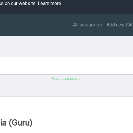
ce on our website.
Learn more
All categories
Add new FA
Advanced search
ia (Guru)