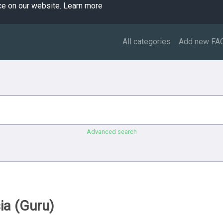
ce on our website.
Learn more
All categories
Add new FA
Advanced search
ia (Guru)