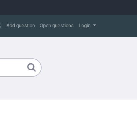
Q
Add question
Open questions
Login