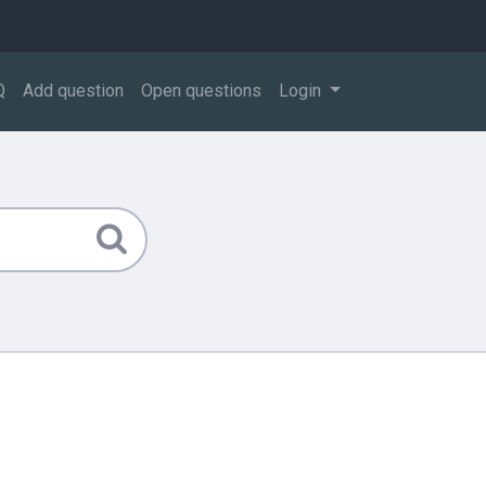
Q
Add question
Open questions
Login