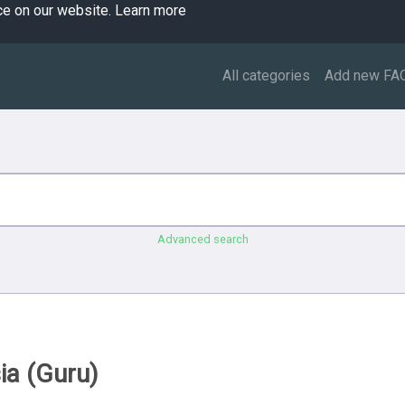
ce on our website.
Learn more
All categories
Add new FA
Advanced search
ia (Guru)