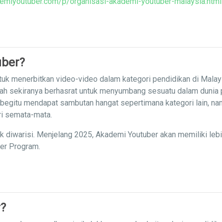
emiyoutuber.com/p/organisasi-akademi-youtuber-malaysia.html
uber?
uk menerbitkan video-video dalam kategori pendidikan di Malay
iah sekiranya berhasrat untuk menyumbang sesuatu dalam dunia
 begitu mendapat sambutan hangat sepertimana kategori lain, nam
ri semata-mata.
ak diwarisi. Menjelang 2025, Akademi Youtuber akan memiliki leb
ner Program.
?