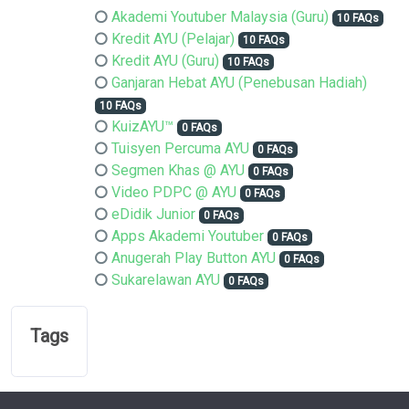
Akademi Youtuber Malaysia (Guru)
10 FAQs
Kredit AYU (Pelajar)
10 FAQs
Kredit AYU (Guru)
10 FAQs
Ganjaran Hebat AYU (Penebusan Hadiah)
10 FAQs
KuizAYU™
0 FAQs
Tuisyen Percuma AYU
0 FAQs
Segmen Khas @ AYU
0 FAQs
Video PDPC @ AYU
0 FAQs
eDidik Junior
0 FAQs
Apps Akademi Youtuber
0 FAQs
Anugerah Play Button AYU
0 FAQs
Sukarelawan AYU
0 FAQs
Tags